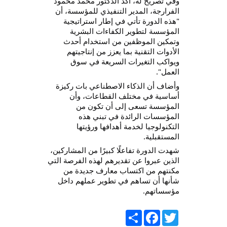
وفي تصريح له، أكد الدكتور محمد محمود 
الفرارجة، المدير التنفيذي للمؤسسة، أن 
"هذه الدورة تأتي في إطار استراتيجية 
المؤسسة لتطوير الكفاءات البشرية 
وتمكين الموظفين من استخدام أحدث 
الأدوات التقنية بما يعزز من إنتاجيتهم 
ويواكب التغيرات السريعة في سوق 
".
وأضاف أن الذكاء الاصطناعي بات ركيزة 
أساسية في مختلف القطاعات، وأن 
المؤسسة تسعى إلى أن تكون من 
المؤسسات الرائدة في تبني هذه 
التكنولوجيا لخدمة أهدافها ورؤيتها 
قبلية.
شهدت الدورة تفاعلًا كبيرًا من المشاركين، 
الذين عبروا عن تقديرهم لهذه الفرصة التي 
مكنتهم من اكتساب معارف جديدة من 
شأنها أن تساهم في تطوير عملهم داخل 
اتهم.
Share
Facebook
Tw