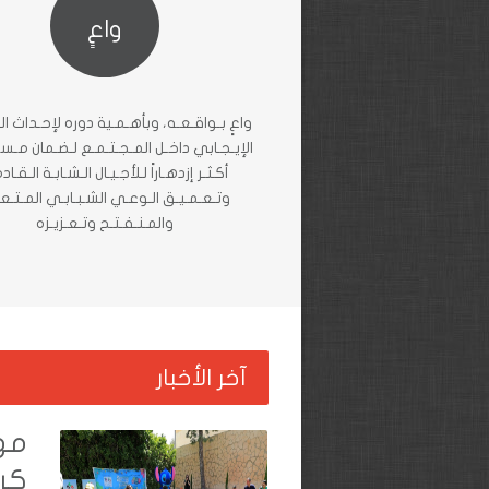
واعٍ
واعٍ بـواقـعـه، وبأهـمـية دوره لإحـداث الت
الإيـجـابي داخـل المـجـتـمـع لـضـمان مـسـ
أكـثـر إزدهـاراً لـلأجـيـال الـشـابـة الـقـاد
وتـعـمـيـق الـوعـي الشـبـابـي المـتـع
والمـنـفـتـح وتـعـزيـزه
آخر الأخبار
مهر
كري