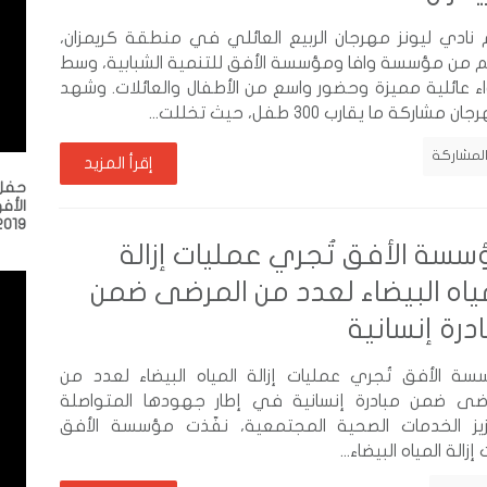
نادي ليونز مهرجان الربيع العائلي في منطقة كريمزان،
 من مؤسسة وافا ومؤسسة الأفق للتنمية الشبابية، وسط
ء عائلية مميزة وحضور واسع من الأطفال والعائلات. وشهد
ن مشاركة ما يقارب 300 طفل، حيث تخللت...
المشاركة
إقرأ المزيد
حفل 
الأف
2019
سة الأفق تُجري عمليات إزالة
ياه البيضاء لعدد من المرضى ضمن
درة إنسانية
ة الأفق تُجري عمليات إزالة المياه البيضاء لعدد من
رضى ضمن مبادرة إنسانية في إطار جهودها المتواصلة
زيز الخدمات الصحية المجتمعية، نفّذت مؤسسة الأفق
لة المياه البيضاء...