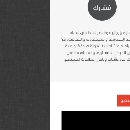
مُشارك
ارك بإيجابية وعنصر نشط في الحياة
ة السـياسية والاقـتـصادية والثـقافية، من
رامـج ونشاطات تنـموية هادفة، ورعاية
 المبادرات الشبابية، والمساهمة في
ك بين الشباب وباقي قطاعات المجتمع.
يديو