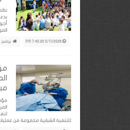
نظم 
بدعم
أجوا
المهرجا
5/11/2026 7:45:00 PM
برنامج 
مؤس
الم
مبا
مؤسس
الم
لتع
للتنمية الشبابية مجموعة من عمليات إزا