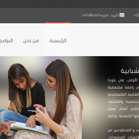
البريد : info@alofoq.ps
الرئيسية
من نحن
البرامج
شبابية
لأولى، في بلورة
كون رافعة مجتمعية
لقضية الفلسطينية
معية والشبابية،
وطني العام. تعمل
ا الرئيسية: برنامج
ب و المتطوعين من
تمرات، المنشورات،