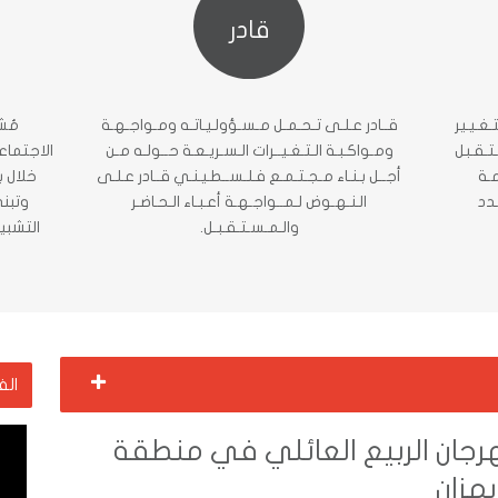
قادر
ـغـيـير
قــادر عـلـى تـحـمـل مـسـؤولـيـاتـه ومـواجـهـة
مُش
تـقـبل
ومـواكـبـة الـتـغـيــرات الـسـريـعـة حــولـه مـن
الاجتماعي
مـة
أجــل بـنـاء مـجـتـمـع فـلـســطـيـنـي قــادر عـلـى
خلال ب
ـدد
الـنـهـوض لـمــواجـهـة أعـبـاء الـحـاضـر
وتبني
والـمـسـتـقـبـل.
التشبي
+
الف
جان الربيع العائلي في منطقة
مزان