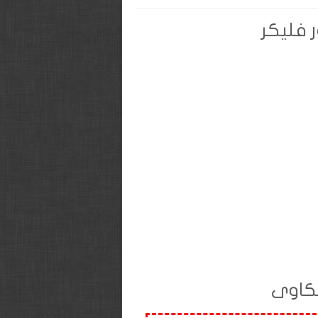
 فليكر
كاوى