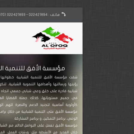
هاتف : 022421894 - 022421893 (970)+
مؤسسة الأفق للتنمية ال
شقت مؤسسة الأفق للتنمية الشبابية خطواتها ا
رؤيتها ورسالتها وأهدافها التنموية الشبابية، لت
شبابية قادرة على خلق وعي شبابي جمعي اتجاه ا
في جميع مستوياتها، كذلك جملة القضايا المجت
كأولوية أساسية لتجنيد الدعم والنصرة للهم ال
مؤسسة الأفق على التنمية الشبابية من خلال برامجه
الوعي، برنامج التمكين، و برنامج المشاركة.
مؤسسة الأفق تعمل على التواصل الدائم مع الشبا
خلال العديد من الأنشطة مثل: ورشات العمل، المؤ