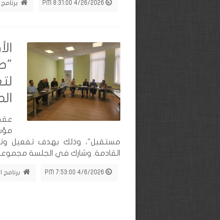
4/26/2026 8:31:00 PM
برنامج 
الأ
"ص
لتع
الم
عقدت
مؤس
مستقبل"، وذلك بهدف تفعيل وتعزي
القادمة. وشارك في الجلسة مجموعة 
4/6/2026 7:53:00 PM
برنامج ا